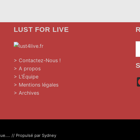
LUST FOR LIVE
R
»
> Contactez-Nous !
> A propos
> L’Équipe
> Mentions légales
> Archives
ue.... // Propulsé par
Sydney