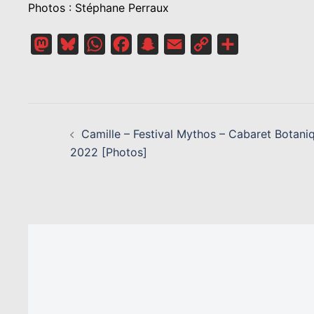
Photos : Stéphane Perraux
Mastodon
Bluesky
WhatsApp
Facebook
Snapchat
Email
Copy
Partager
Link
NAVIGATION
D’ARTICLE
Camille – Festival Mythos – Cabaret Botani
2022 [Photos]