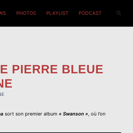
EWS
PHOTOS
PLAYLIST
PODCAST
NE PIERRE BLEUE
NE
NE
ma
sort son premier album
« Swanson »
, où l’on