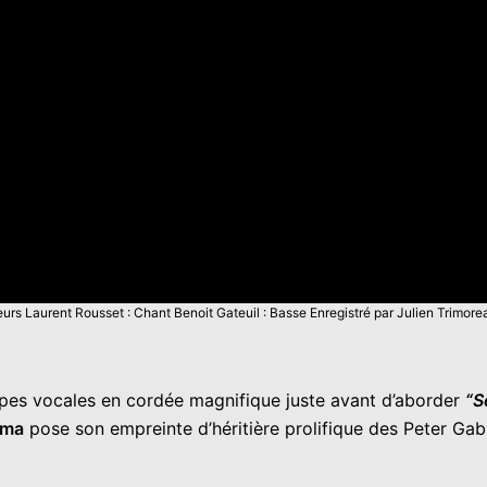
urs Laurent Rousset : Chant Benoit Gateuil : Basse Enregistré par Julien Trimor
pes vocales en cordée magnifique juste avant d’aborder
“S
lma
pose son empreinte d’héritière prolifique des Peter Ga