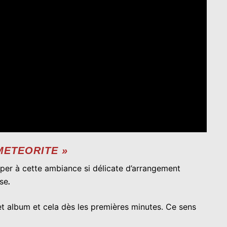
METEORITE »
ciper à cette ambiance si délicate d’arrangement
se
.
et album et cela dès les premières minutes. Ce sens