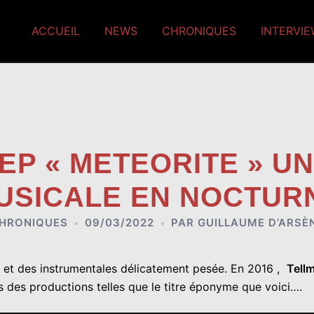
ACCUEIL
NEWS
CHRONIQUES
INTERVI
EP « METEORITE » U
USICALE EN NOCTUR
HRONIQUES
09/03/2022
PAR
GUILLAUME D’ARSÈ
ix et des instrumentales délicatement pesée. En 2016 ,
Tell
ns des productions telles que le titre éponyme que voici….