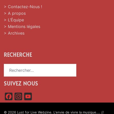
> Contactez-Nous !
> A propos
> L’Équipe
> Mentions légales
> Archives
RECHERCHE
Rechercher :
SUIVEZ NOUS
F
I
Y
a
n
o
c
s
u
© 2026 Lust for Live Webzine. L'envie de vivre la musique.... //