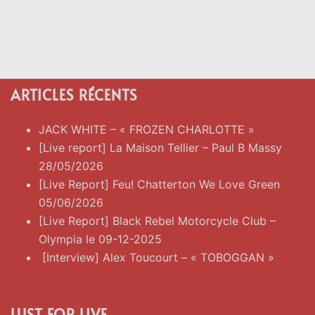
ARTICLES RÉCENTS
JACK WHITE – « FROZEN CHARLOTTE »
[Live report] La Maison Tellier – Paul B Massy
28/05/2026
[Live Report] Feu! Chatterton We Love Green
05/06/2026
[Live Report] Black Rebel Motorcycle Club –
Olympia le 09-12-2025
[Interview] Alex Toucourt – « TOBOGGAN »
LUST FOR LIVE