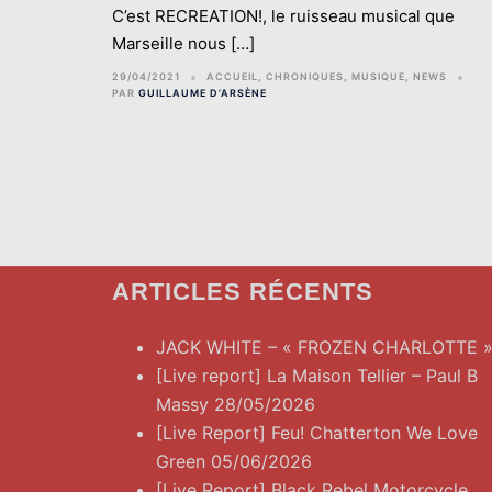
C’est RECREATION!, le ruisseau musical que
Marseille nous […]
29/04/2021
ACCUEIL
,
CHRONIQUES
,
MUSIQUE
,
NEWS
PAR
GUILLAUME D’ARSÈNE
ARTICLES RÉCENTS
JACK WHITE – « FROZEN CHARLOTTE 
[Live report] La Maison Tellier – Paul B
Massy 28/05/2026
[Live Report] Feu! Chatterton We Love
Green 05/06/2026
[Live Report] Black Rebel Motorcycle