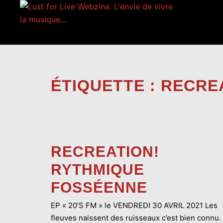
Aller
au
contenu
ÉTIQUETTE :
RECRE
RECREATION!
RYTHMIQUE
FOSSÉENNE
EP « 20’S FM » le VENDREDI 30 AVRIL 2021 Les
fleuves naissent des ruisseaux c’est bien connu.