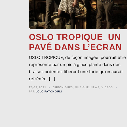
OSLO TROPIQUE_UN
PAVÉ DANS L’ECRAN
OSLO TROPIQUE, de façon imagée, pourrait être
représenté par un pic à glace planté dans des
braises ardentes libérant une furie qu’on aurait
réfrénée. […]
12/03/2021
CHRONIQUES
,
MUSIQUE
,
NEWS
,
VIDÉOS
PAR
LOLO PATCHOULI