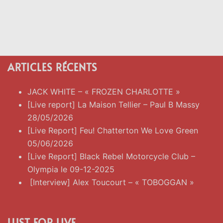
ARTICLES RÉCENTS
JACK WHITE – « FROZEN CHARLOTTE »
[Live report] La Maison Tellier – Paul B Massy
28/05/2026
[Live Report] Feu! Chatterton We Love Green
05/06/2026
[Live Report] Black Rebel Motorcycle Club –
Olympia le 09-12-2025
[Interview] Alex Toucourt – « TOBOGGAN »
LUST FOR LIVE