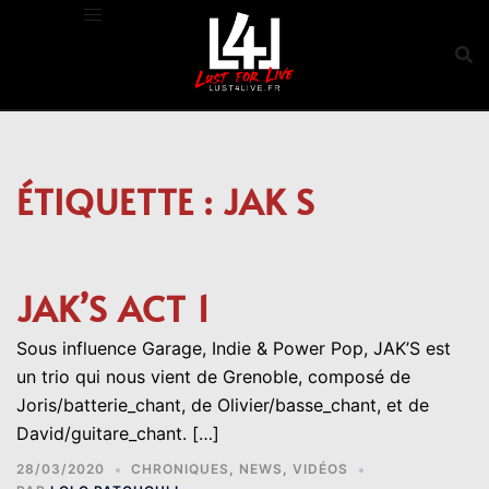
Aller
au
contenu
ÉTIQUETTE :
JAK S
JAK’S ACT 1
Sous influence Garage, Indie & Power Pop, JAK’S est
un trio qui nous vient de Grenoble, composé de
Joris/batterie_chant, de Olivier/basse_chant, et de
David/guitare_chant. […]
28/03/2020
CHRONIQUES
,
NEWS
,
VIDÉOS