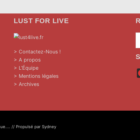
LUST FOR LIVE
R
»
> Contactez-Nous !
> A propos
> L’Équipe
> Mentions légales
> Archives
ue.... // Propulsé par
Sydney