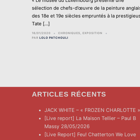
« Le musée du Luxembourg présente une
sélection de chefs-d’œuvre de la peinture anglai
des 18e et 19e siècles empruntés à la prestigieu
Tate […]
16/01/2020
CHRONIQUES
,
EXPOSITION
PAR
LOLO PATCHOULI
ARTICLES RÉCENTS
JACK WHITE – « FROZEN CHARLOTTE 
[Live report] La Maison Tellier – Paul B
Massy 28/05/2026
[Live Report] Feu! Chatterton We Love