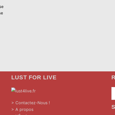
se
se
LUST FOR LIVE
R
»
> Contactez-Nous !
> A propos