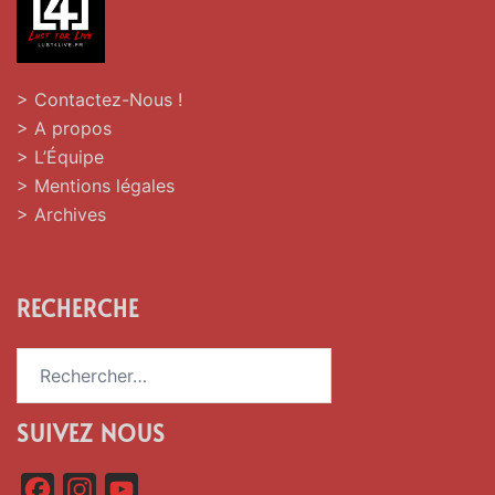
> Contactez-Nous !
> A propos
> L’Équipe
> Mentions légales
> Archives
RECHERCHE
Rechercher :
SUIVEZ NOUS
F
I
Y