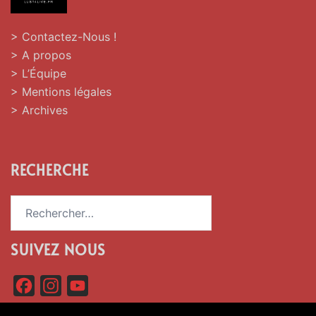
> Contactez-Nous !
> A propos
> L’Équipe
> Mentions légales
> Archives
RECHERCHE
Rechercher :
SUIVEZ NOUS
F
I
Y
a
n
o