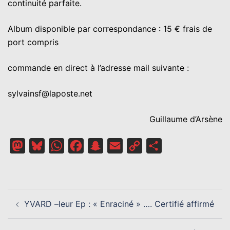
continuité parfaite.
Album disponible par correspondance : 15 € frais de
port compris
commande en direct à l’adresse mail suivante :
sylvainsf@laposte.net
Guillaume d’Arsène
Mastodon
Bluesky
WhatsApp
Facebook
Snapchat
Email
Copy
Partager
Link
NAVIGATION
YVARD –leur Ep : « Enraciné » …. Certifié affirmé
D’ARTICLE