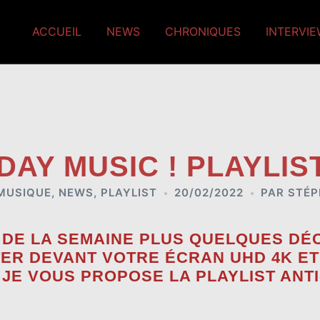
ACCUEIL
NEWS
CHRONIQUES
INTERVI
AY MUSIC ! PLAYLIS
MUSIQUE
,
NEWS
,
PLAYLIST
20/02/2022
PAR
STÉP
 DE LA SEMAINE PLUS QUELQUES D
ER DEVANT VOTRE ÉCRAN UHD 4K ET
 JE VOUS PROPOSE LA PLAYLIST ANT