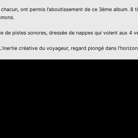
e chacun, ont permis l’aboutissement de ce 3ème album. 8 t
mmons
.
le de pistes sonores, dressée de nappes qui volent aux 4 ve
L’inertie créative du voyageur, regard plongé dans l’horizon