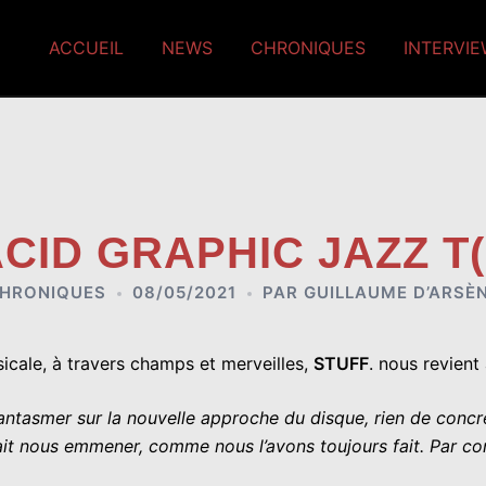
ACCUEIL
NEWS
CHRONIQUES
INTERVI
ACID GRAPHIC JAZZ T
HRONIQUES
08/05/2021
PAR
GUILLAUME D’ARSÈ
icale, à travers champs et merveilles,
STUFF
. nous revien
fantasmer sur la nouvelle approche du disque, rien de conc
ait nous emmener, comme nous l’avons toujours fait. Par c