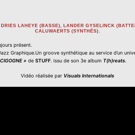
 DRIES LAHEYE (BASSE), LANDER GYSELINCK (BATTE
CALUWAERTS (SYNTHÉS).
ujours présent.
ce Jazz Graphique.Un groove synthétique au service d’un uni
 CIGOGNE »
de
STUFF
. issu de son 3e album
T(h)reats.
Vidéo réalisée par
Visuals Internationals