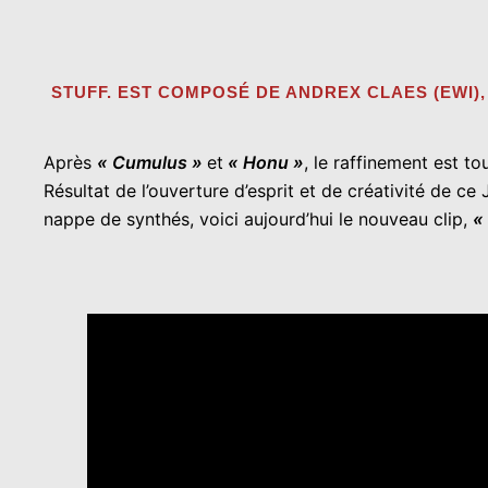
STUFF. EST COMPOSÉ DE ANDREX CLAES (EWI),
Après
« Cumulus »
et
« Honu »
, le raffinement est to
Résultat de l’ouverture d’esprit et de créativité de 
nappe de synthés, voici aujourd’hui le nouveau clip,
«