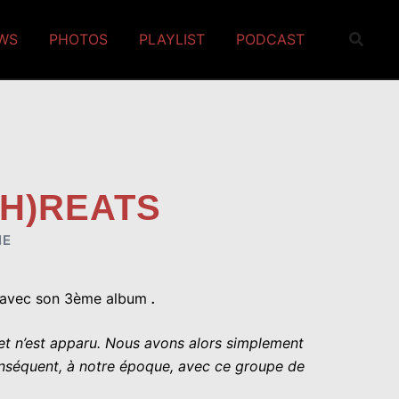
EWS
PHOTOS
PLAYLIST
PODCAST
(H)REATS
NE
t avec son 3ème album
.
ret n’est apparu. Nous avons alors simplement
onséquent, à notre époque, avec ce groupe de