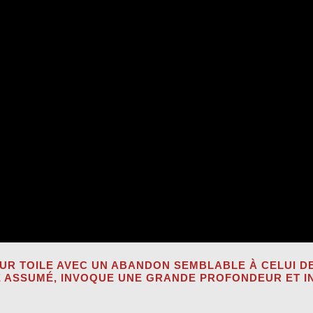
UR TOILE AVEC UN ABANDON SEMBLABLE À CELUI D
 ASSUMÉ, INVOQUE UNE GRANDE PROFONDEUR ET IN