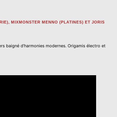
RIE), MIXMONSTER MENNO (PLATINES) ET JORIS
vers baigné d’harmonies modernes. Origamis électro et