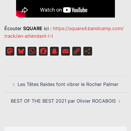
Écouter
SQUARE
ici :
https://square4.bandcamp.com/
track/en-attendant-l-t
Mastodon
Bluesky
WhatsApp
Facebook
Snapchat
Email
Copy
Partager
Link
NAVIGATION
Les Têtes Raides font vibrer le Rocher Palmer
D’ARTICLE
BEST OF THE BEST 2021 par Olivier ROCABOIS