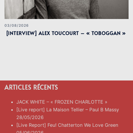
03/08/2026
[INTERVIEW] ALEX TOUCOURT – « TOBOGGAN »
ARTICLES RÉCENTS
JACK WHITE – « FROZEN CHARLOTTE »
[Live report] La Maison Tellier – Paul B Massy
28/05/2026
[Live Report] Feu! Chatterton We Love Green
05/06/2026