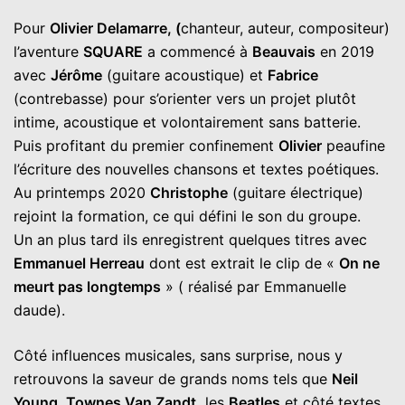
Pour
Olivier Delamarre, (
chanteur, auteur, compositeur)
l’aventure
SQUARE
a commencé à
Beauvais
en 2019
avec
Jérôme
(guitare acoustique) et
Fabrice
(contrebasse) pour s’orienter vers un projet plutôt
intime, acoustique et volontairement sans batterie.
Puis profitant du premier confinement
Olivier
peaufine
l’écriture des nouvelles chansons et textes poétiques.
Au printemps 2020
Christophe
(guitare électrique)
rejoint la formation, ce qui défini le son du groupe.
Un an plus tard ils enregistrent quelques titres avec
Emmanuel Herreau
dont est extrait le clip de «
On ne
meurt pas longtemps
» ( réalisé par Emmanuelle
daude).
Côté influences musicales, sans surprise, nous y
retrouvons la saveur de grands noms tels que
Neil
Young
,
Townes Van Zandt,
les
Beatles
et côté textes,