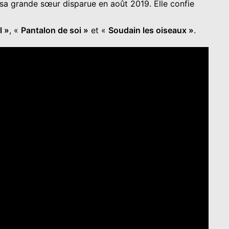
sa grande sœur disparue en août 2019. Elle confie
l »
, «
Pantalon de soi »
et «
Soudain les oiseaux »
.