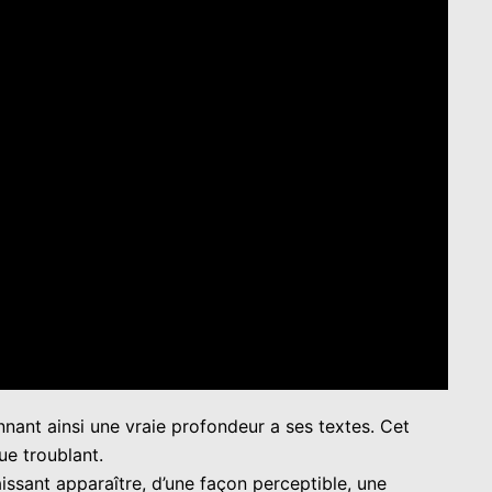
nnant ainsi une vraie profondeur a ses textes. Cet
ue troublant.
laissant apparaître, d’une façon perceptible, une