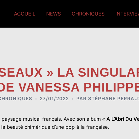
ACCUEIL
NEWS
CHRONIQUES
INTERVI
ISEAUX » LA SINGUL
DE VANESSA PHILIPP
CHRONIQUES
27/01/2022
PAR
STÉPHANE PERRAU
e paysage musical français. Avec son album
« A L’Abri Du V
et la beauté chimérique d’une pop à la française.