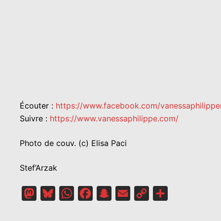
Écouter :
https://www.facebook.com/vanessaphilipp
Suivre :
https://www.vanessaphilippe.com/
Photo de couv. (c) Elisa Paci
Stef’Arzak
Mastodon
Bluesky
WhatsApp
Facebook
Snapchat
Email
Copy
Partager
Link