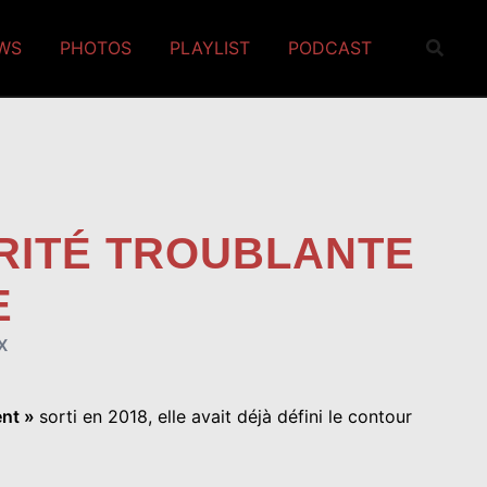
EWS
PHOTOS
PLAYLIST
PODCAST
ARITÉ TROUBLANTE
E
X
ent »
sorti en 2018, elle avait déjà défini le contour