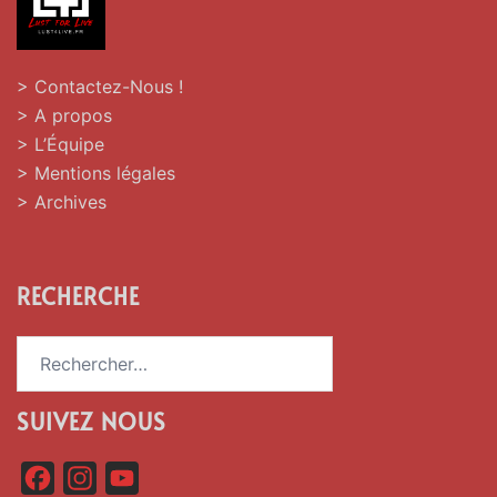
> Contactez-Nous !
> A propos
> L’Équipe
> Mentions légales
> Archives
RECHERCHE
Rechercher :
SUIVEZ NOUS
F
I
Y