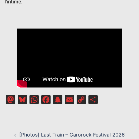
l’intime.
Mastodon
Bluesky
WhatsApp
Facebook
Snapchat
Email
Copy
Partager
Link
NAVIGATION
[Photos] Last Train – Garorock Festival 2026
D’ARTICLE