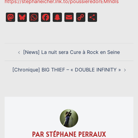
https://stephaneicher.lnk.to/poussieredorEM!ndls
Mastodon
Bluesky
WhatsApp
Facebook
Snapchat
Email
Copy
Partager
Link
NAVIGATION
[News] La nuit sera Cure à Rock en Seine
D’ARTICLE
[Chronique] BIG THIEF – « DOUBLE INFINITY »
PAR STÉPHANE PERRAUX