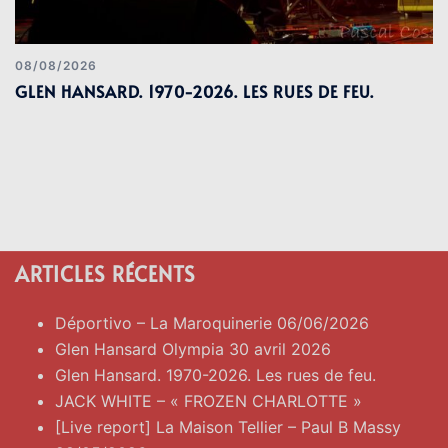
08/08/2026
GLEN HANSARD. 1970-2026. LES RUES DE FEU.
ARTICLES RÉCENTS
Déportivo – La Maroquinerie 06/06/2026
Glen Hansard Olympia 30 avril 2026
Glen Hansard. 1970-2026. Les rues de feu.
JACK WHITE – « FROZEN CHARLOTTE »
[Live report] La Maison Tellier – Paul B Massy