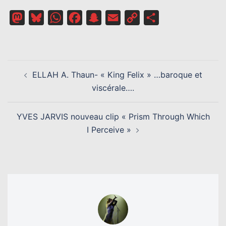
Mastodon
Bluesky
WhatsApp
Facebook
Snapchat
Email
Copy
Partager
Link
NAVIGATION
ELLAH A. Thaun- « King Felix » …baroque et
D’ARTICLE
viscérale….
YVES JARVIS nouveau clip « Prism Through Which
I Perceive »