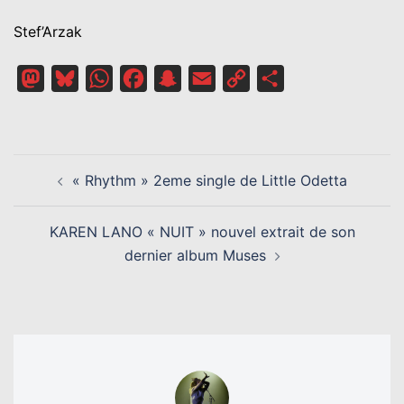
Stef’Arzak
Mastodon
Bluesky
WhatsApp
Facebook
Snapchat
Email
Copy
Partager
Link
NAVIGATION
« Rhythm » 2eme single de Little Odetta
D’ARTICLE
KAREN LANO « NUIT » nouvel extrait de son
dernier album Muses