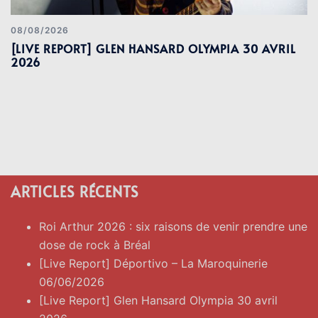
08/08/2026
[LIVE REPORT] GLEN HANSARD OLYMPIA 30 AVRIL
2026
ARTICLES RÉCENTS
Roi Arthur 2026 : six raisons de venir prendre une
dose de rock à Bréal
[Live Report] Déportivo – La Maroquinerie
06/06/2026
[Live Report] Glen Hansard Olympia 30 avril