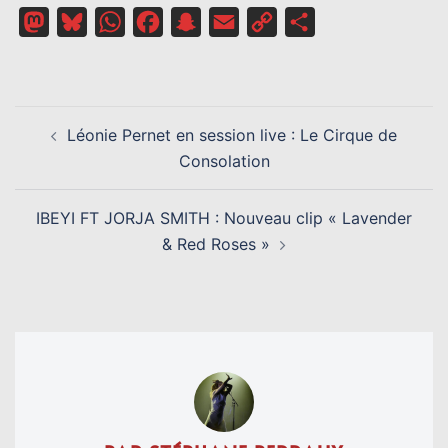
Mastodon
Bluesky
WhatsApp
Facebook
Snapchat
Email
Copy
Partager
Link
NAVIGATION
Léonie Pernet en session live : Le Cirque de
D’ARTICLE
Consolation
IBEYI FT JORJA SMITH : Nouveau clip « Lavender
& Red Roses »