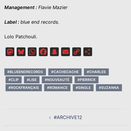
Management :
Flavie Mazier
Label :
blue end records.
Lolo Patchouli.
Mastodon
Bluesky
WhatsApp
Facebook
Snapchat
Email
Copy
Partager
Link
#BLUEENDRECORDS
#CACHECACHE
#CHARLES
#CLIP
#LISE
#NOUVEAUTÉ
#PIERRICK
#ROCKFRANÇAIS
#ROMANCE
#SINGLE
#SUZANNA
NAVIGATION
#ARCHIVE12
D’ARTICLE