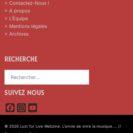
> Contactez-Nous !
> A propos
> L’Équipe
> Mentions légales
> Archives
RECHERCHE
Rechercher :
SUIVEZ NOUS
F
I
Y
a
n
o
c
s
u
© 2026 Lust for Live Webzine. L'envie de vivre la musique.... //