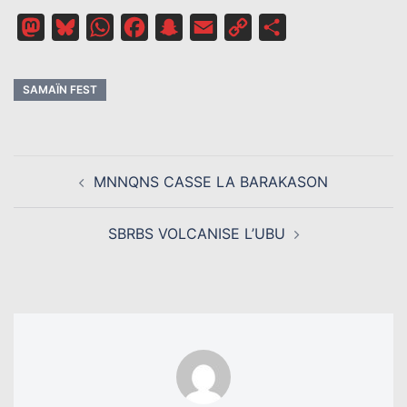
Mastodon
Bluesky
WhatsApp
Facebook
Snapchat
Email
Copy
Partager
Link
SAMAÏN FEST
NAVIGATION
MNNQNS CASSE LA BARAKASON
D’ARTICLE
SBRBS VOLCANISE L’UBU