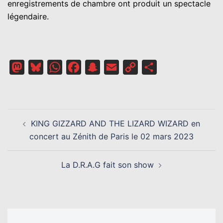
enregistrements de chambre ont produit un spectacle
légendaire.
Mastodon
Bluesky
WhatsApp
Facebook
Snapchat
Email
Copy
Partager
Link
NAVIGATION
KING GIZZARD AND THE LIZARD WIZARD en
D’ARTICLE
concert au Zénith de Paris le 02 mars 2023
La D.R.A.G fait son show