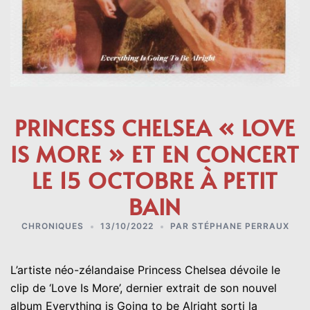
PRINCESS CHELSEA « LOVE
IS MORE » ET EN CONCERT
LE 15 OCTOBRE À PETIT
BAIN
CHRONIQUES
13/10/2022
PAR
STÉPHANE PERRAUX
L’artiste néo-zélandaise Princess Chelsea dévoile le
clip de ‘Love Is More’, dernier extrait de son nouvel
album Everything is Going to be Alright sorti la