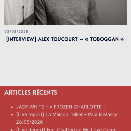
03/08/2026
[INTERVIEW] ALEX TOUCOURT – « TOBOGGAN »
ARTICLES RÉCENTS
JACK WHITE – « FROZEN CHARLOTTE »
[Live report] La Maison Tellier – Paul B Massy
28/05/2026
[Live Report] Feu! Chatterton We Love Green