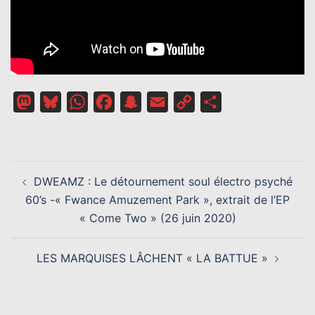
Mastodon
Bluesky
WhatsApp
Facebook
Snapchat
Email
Copy
Partager
Link
NAVIGATION
DWEAMZ : Le détournement soul électro psyché
D’ARTICLE
60’s -« Fwance Amuzement Park », extrait de l’EP
« Come Two » (26 juin 2020)
LES MARQUISES LÂCHENT « LA BATTUE »