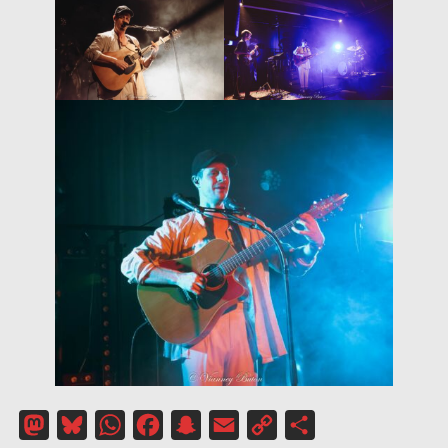
Mastodon
Bluesky
WhatsApp
Facebook
Snapchat
Email
Copy
Partager