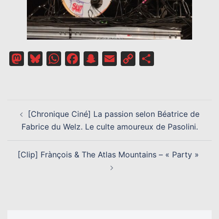
Mastodon
Bluesky
WhatsApp
Facebook
Snapchat
Email
Copy
Partager
Link
NAVIGATION
[Chronique Ciné] La passion selon Béatrice de
D’ARTICLE
Fabrice du Welz. Le culte amoureux de Pasolini.
[Clip] Frànçois & The Atlas Mountains – « Party »