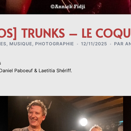
OS] TRUNKS – LE COQU
ES
,
MUSIQUE
,
PHOTOGRAPHIE
12/11/2025
PAR
AN
ks
aniel Paboeuf & Laetitia Shériff.