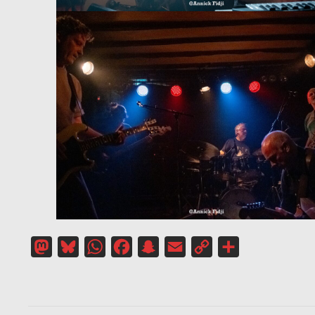
Mastodon
Bluesky
WhatsApp
Facebook
Snapchat
Email
Copy
Partager
Link