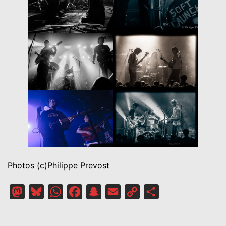
Photos (c)Philippe Prevost
Mastodon
Bluesky
WhatsApp
Facebook
Snapchat
Email
Copy
Partager
Link