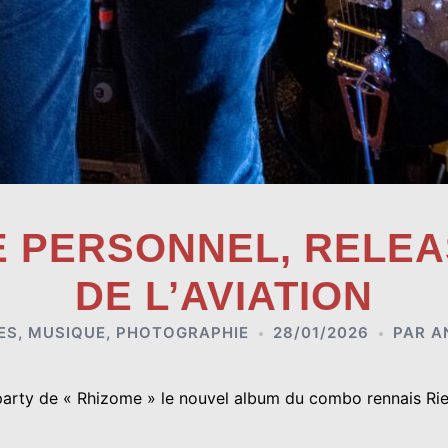
E PERSONNEL, RELE
DE L’AVIATION
ES
,
MUSIQUE
,
PHOTOGRAPHIE
28/01/2026
PAR
A
 party de « Rhizome » le nouvel album du combo rennais Ri