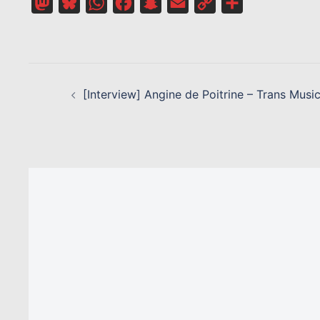
Mastodon
Bluesky
WhatsApp
Facebook
Snapchat
Email
Copy
Partager
Link
NAVIGATION
D’ARTICLE
[Interview] Angine de Poitrine – Trans Musi