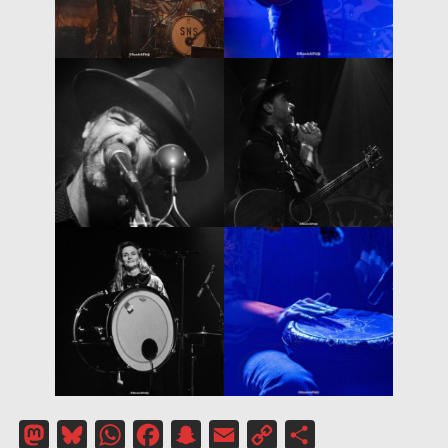
Mastodon
Bluesky
WhatsApp
Facebook
Snapchat
Email
Copy
Partager