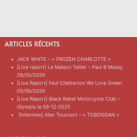
ARTICLES RÉCENTS
JACK WHITE – « FROZEN CHARLOTTE »
[Live report] La Maison Tellier – Paul B Massy
28/05/2026
[Live Report] Feu! Chatterton We Love Green
05/06/2026
[Live Report] Black Rebel Motorcycle Club –
Olympia le 09-12-2025
[Interview] Alex Toucourt – « TOBOGGAN »