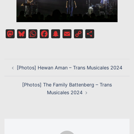
Mastodon
Bluesky
WhatsApp
Facebook
Snapchat
Email
Copy
Partager
Link
NAVIGATION
[Photos] Hewan Aman – Trans Musicales 2024
D’ARTICLE
[Photos] The Family Battenberg – Trans
Musicales 2024