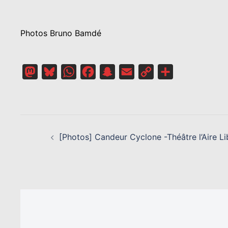
Photos Bruno Bamdé
Mastodon
Bluesky
WhatsApp
Facebook
Snapchat
Email
Copy
Partager
Link
NAVIGATION
D’ARTICLE
[Photos] Candeur Cyclone -Théâtre l’Aire Li