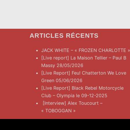
ARTICLES RÉCENTS
JACK WHITE – « FROZEN CHARLOTTE 
[Live report] La Maison Tellier – Paul B
Massy 28/05/2026
[Live Report] Feu! Chatterton We Love
Green 05/06/2026
[Live Report] Black Rebel Motorcycle
Club – Olympia le 09-12-2025
[Interview] Alex Toucourt –
« TOBOGGAN »