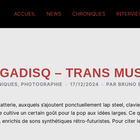
ACCUEIL
NEWS
CHRONIQUES
INTERVI
GADISQ – TRANS MU
NIQUES
,
PHOTOGRAPHIE
17/12/2024
PAR
BRUNO 
atterie, auxquels s’ajoutent ponctuellement lap steel, clavi
pe cultive un certain goût pour la pop aux idées larges. Ce
 enrichis de sons synthétiques rétro-futuristes. Pour citer 