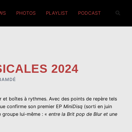
EWS
PHOTOS
PLAYLIST
PODCAST
SICALES 2024
BAMDÉ
er et boîtes à rythmes. Avec des points de repère tels
 que confirme son premier EP
MiniDisq
(sorti en juin
le groupe lui-même : «
entre la Brit pop de Blur et une