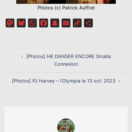
Photos (c) Patrick Auffret
Mastodon
Bluesky
WhatsApp
Facebook
Snapchat
Email
Copy
Partager
Link
NAVIGATION
[Photos] HK DANSER ENCORE Smalla
D’ARTICLE
Connexion
[Photos] PJ Harvey – l’Olympia le 13 oct. 2023