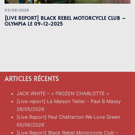
03/08/2026
[LIVE REPORT] BLACK REBEL MOTORCYCLE CLUB –
OLYMPIA LE 09-12-2025
ARTICLES RÉCENTS
JACK WHITE – « FROZEN CHARLOTTE »
[Live report] La Maison Tellier – Paul B Massy
28/05/2026
[Live Report] Feu! Chatterton We Love Green
05/06/2026
[Live Report] Black Rebel Motorcycle Club –