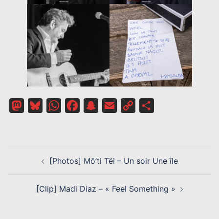
Mastodon
Bluesky
WhatsApp
Facebook
Snapchat
Email
Copy
Partager
Link
NAVIGATION
[Photos] Mô’ti Tëi – Un soir Une île
D’ARTICLE
[Clip] Madi Diaz – « Feel Something »