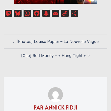
Mastodon
Bluesky
WhatsApp
Facebook
Snapchat
Email
Copy
Partager
Link
NAVIGATION
[Photos] Louïse Papier – La Nouvelle Vague
D’ARTICLE
[Clip] Red Money – « Hang Tight »
PAR ANNICK FIDJI