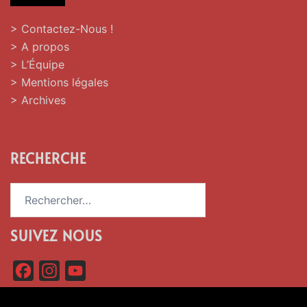
> Contactez-Nous !
> A propos
> L’Équipe
> Mentions légales
> Archives
RECHERCHE
Rechercher :
SUIVEZ NOUS
F
I
Y
a
n
o