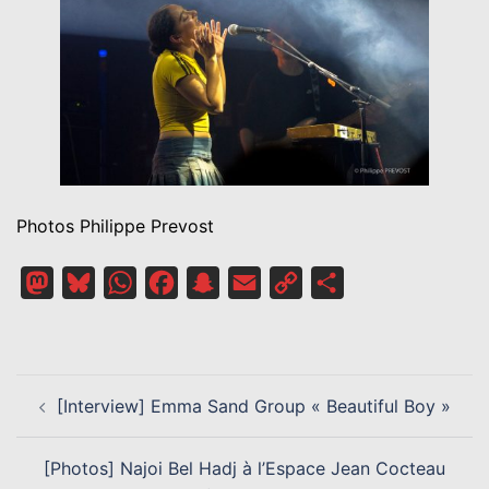
Photos Philippe Prevost
Mastodon
Bluesky
WhatsApp
Facebook
Snapchat
Email
Copy
Partager
Link
NAVIGATION
[Interview] Emma Sand Group « Beautiful Boy »
D’ARTICLE
[Photos] Najoi Bel Hadj à l’Espace Jean Cocteau