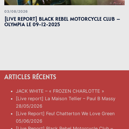
03/08/2026
[LIVE REPORT] BLACK REBEL MOTORCYCLE CLUB –
OLYMPIA LE 09-12-2025
ARTICLES RÉCENTS
JACK WHITE – « FROZEN CHARLOTTE »
[Live report] La Maison Tellier – Paul B Massy
28/05/2026
[Live Report] Feu! Chatterton We Love Green
05/06/2026
[Live Report] Black Rebel Motorcycle Club –