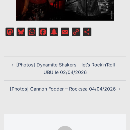
Mastodon
Bluesky
WhatsApp
Facebook
Snapchat
Email
Copy
Partager
Link
NAVIGATION
[Photos] Dynamite Shakers – let’s Rock’n’Roll –
D’ARTICLE
UBU le 02/04/2026
[Photos] Cannon Fodder – Rocksea 04/04/2026