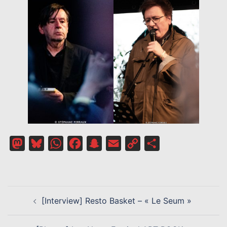
Mastodon
Bluesky
WhatsApp
Facebook
Snapchat
Email
Copy
Partager
Link
NAVIGATION
[Interview] Resto Basket – « Le Seum »
D’ARTICLE