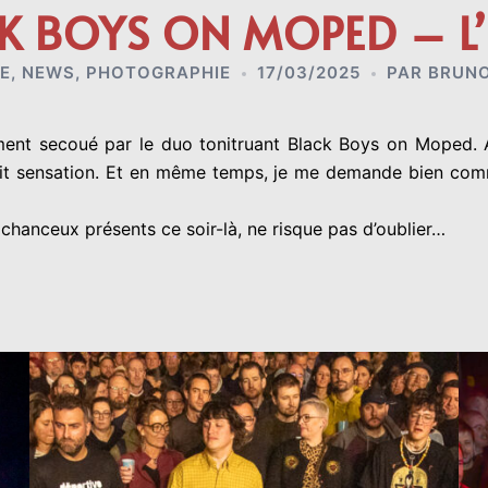
K BOYS ON MOPED – L’
E
,
NEWS
,
PHOTOGRAPHIE
17/03/2025
PAR
BRUN
ment secoué par le duo tonitruant Black Boys on Moped. A
 fait sensation. Et en même temps, je me demande bien comm
hanceux présents ce soir-là, ne risque pas d’oublier…