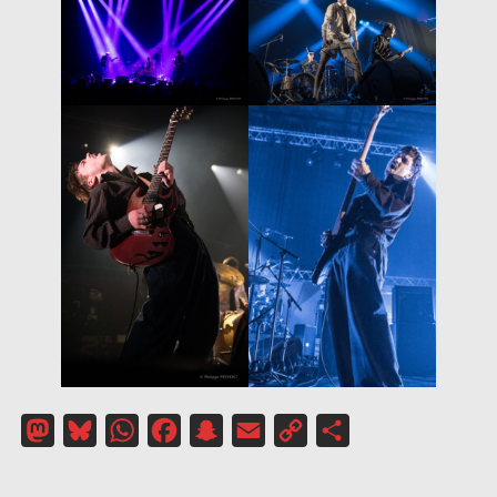
Mastodon
Bluesky
WhatsApp
Facebook
Snapchat
Email
Copy
Partager
Link