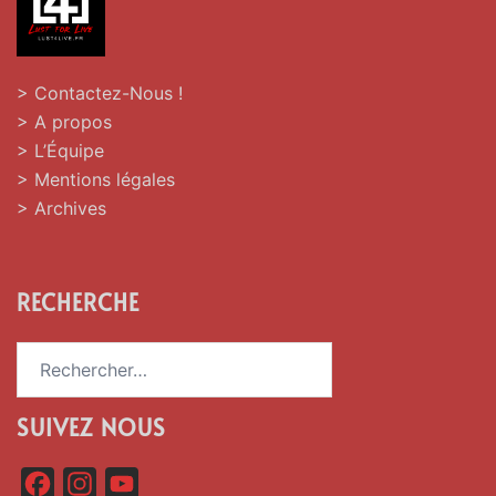
> Contactez-Nous !
> A propos
> L’Équipe
> Mentions légales
> Archives
RECHERCHE
Rechercher :
SUIVEZ NOUS
F
I
Y