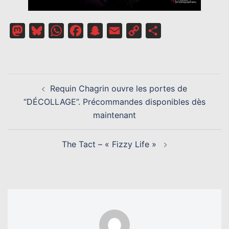
Mastodon
Bluesky
WhatsApp
Facebook
Snapchat
Email
Copy
Partager
Link
NAVIGATION
Requin Chagrin ouvre les portes de
D’ARTICLE
“DÉCOLLAGE”. Précommandes disponibles dès
maintenant
The Tact – « Fizzy Life »