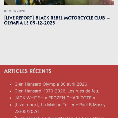
03/08/2026
[LIVE REPORT] BLACK REBEL MOTORCYCLE CLUB –
OLYMPIA LE 09-12-2025
ARTICLES RÉCENTS
Glen Hansard Olympia 30 avril 2026
Glen Hansard. 1970-2026. Les rues de feu.
JACK WHITE – « FROZEN CHARLOTTE »
[Live report] La Maison Tellier – Paul B Massy
28/05/2026