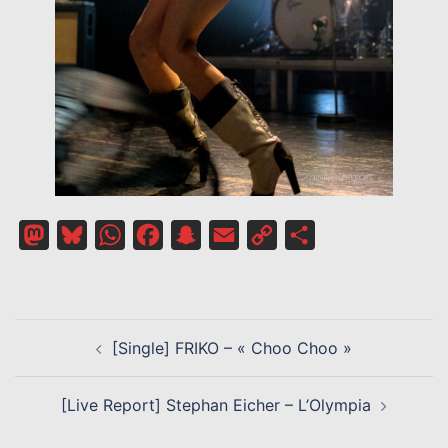
Mastodon
Bluesky
WhatsApp
Facebook
Snapchat
Email
Copy
Partager
Link
NAVIGATION
[Single] FRIKO – « Choo Choo »
D’ARTICLE
[Live Report] Stephan Eicher – L’Olympia