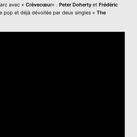
 Darc avec «
Crèvecœur
« .
Peter Doherty
et
Frédéric
ue pop et déjà dévoilée par deux singles «
The