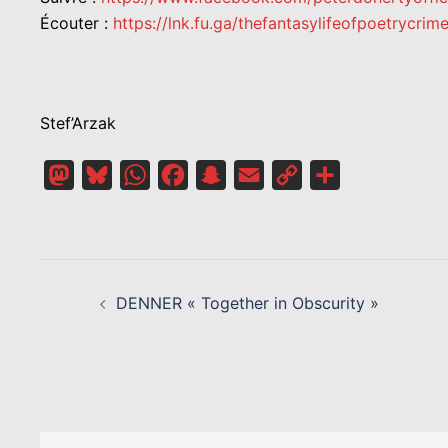
Écouter :
https://lnk.fu.ga/thefantasylifeofpoetrycrim
Stef’Arzak
Mastodon
Bluesky
WhatsApp
Facebook
Snapchat
Email
Copy
Partager
Link
NAVIGATION
D’ARTICLE
DENNER « Together in Obscurity »