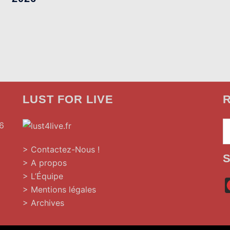
LUST FOR LIVE
R
6
> Contactez-Nous !
> A propos
> L’Équipe
»
> Mentions légales
> Archives