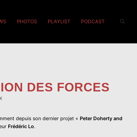
EWS
PHOTOS
PLAYLIST
PODCAST
NION DES FORCES
X
tamment depuis son dernier projet «
Peter Doherty and
teur
Frédéric Lo
.