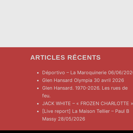
ARTICLES RÉCENTS
Déportivo – La Maroquinerie 06/06/202
Glen Hansard Olympia 30 avril 2026
Glen Hansard. 1970-2026. Les rues de
feu.
JACK WHITE – « FROZEN CHARLOTTE 
[Live report] La Maison Tellier – Paul B
Massy 28/05/2026