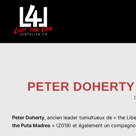
Aller
au
contenu
PETER DOHERTY 
Peter Doherty
, ancien leader tumultueux de « the Lib
the Puta Madres
» (2019) et également un compagnon