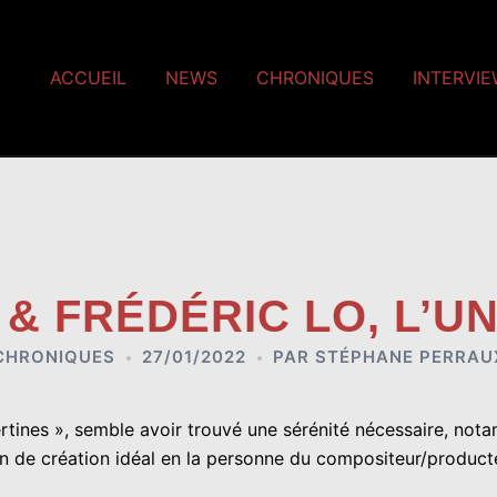
ACCUEIL
NEWS
CHRONIQUES
INTERVI
& FRÉDÉRIC LO, L’U
CHRONIQUES
27/01/2022
PAR
STÉPHANE PERRAU
ertines », semble avoir trouvé une sérénité nécessaire, no
 de création idéal en la personne du compositeur/produc