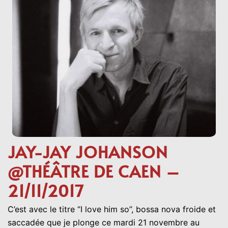
JAY-JAY JOHANSON
@THÉÂTRE DE CAEN –
21/11/2017
C’est avec le titre ‘’I love him so’’, bossa nova froide et
saccadée que je plonge ce mardi 21 novembre au