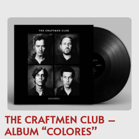
THE CRAFTMEN CLUB –
ALBUM “COLORES’’