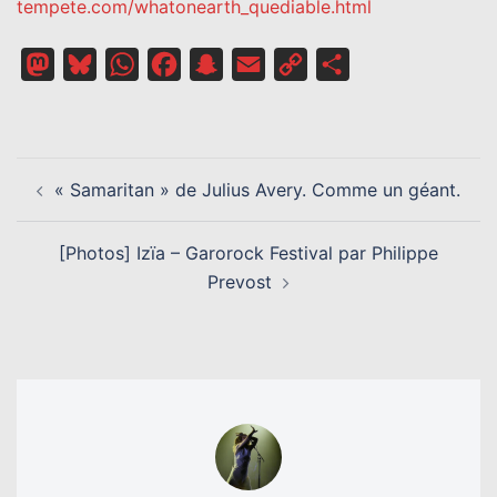
tempete.com/whatonearth_quediable.html
Mastodon
Bluesky
WhatsApp
Facebook
Snapchat
Email
Copy
Partager
Link
NAVIGATION
« Samaritan » de Julius Avery. Comme un géant.
D’ARTICLE
[Photos] Izïa – Garorock Festival par Philippe
Prevost