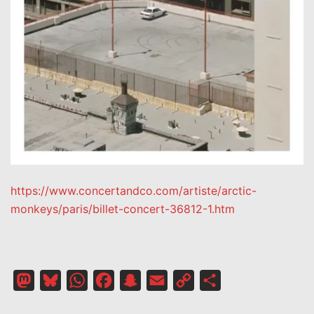
https://www.concertandco.com/artiste/arctic-
monkeys/paris/billet-concert-36812-1.htm
Mastodon
Bluesky
WhatsApp
Facebook
Snapchat
Email
Copy
Partager
Link