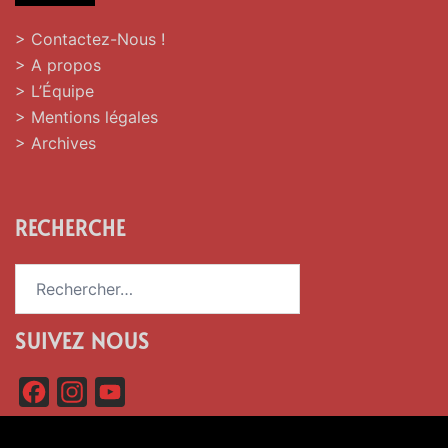
> Contactez-Nous !
> A propos
> L’Équipe
> Mentions légales
> Archives
RECHERCHE
Rechercher :
SUIVEZ NOUS
F
I
Y
a
n
o