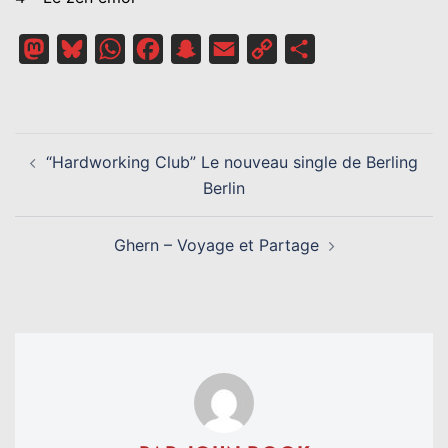
Mastodon
Bluesky
WhatsApp
Facebook
Snapchat
Email
Copy
Partager
Link
NAVIGATION
“Hardworking Club” Le nouveau single de Berling
D’ARTICLE
Berlin
Ghern – Voyage et Partage