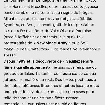
En tournée-marathon depuis Février (Vienne, Tokyo,
Lille, Rennes et Bruxelles, entre autres), cette joyeuse
bande semble ne ressentir aucun signe de fatigue.
Attente. Les portes s’entrouvrent et je suis fébrile.
Ayant eu, en Avril, un avant-goût de leur prestation
lors du « Festival Rock du Val d’Oise » à Pontoise
(avec à l’affiche et en préambule le punk-folk
protestataire de «
New Model Army
» et la Soul
maboule des «
Satellites
« ), ce rendez-vous s’annonce
abrasif.
Depuis 1989 et la découverte de «
Veuillez rendre
l’âme à qui elle appartient
« , je suis sous l’emprise du
groupe bordelais. Ils sont la quintessence de ce que
j’attends en matière de rock. Des textes poétiques à
tiroir, des références littéraires et autres jeux de mots
pour pied de nez, des mélodies accrocheuses pour
toile de fond et une attitude fiévreusement
romantique. Leur univers est peuplé de figures