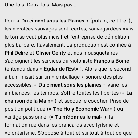
Une fois. Deux fois. Mais pas…
Pour «
Du ciment sous les Plaines
» (putain, ce titre !),
les envolées sauvages sont, certes, sauvegardées mais
le ton se veut plus incisif et l’entreprise de démolition
plus barbare. Ravalement. La production est confiée à
Phil Delire
et
Olivier Genty
et nos mousquetaires
s’adjoignent les services du violoniste
François Boirie
(entendu dans «
Egdar de l’Est
« ). Alors que le second
album misait sur un « emballage » sonore des plus
accessibles, «
Du ciment sous les plaines
» varie les
ambiances, les tempos, s’offre toutes les libertés («
La
chanson de la Main
« ) et secoue le cocotier. Prise de
position politique («
The Holy Economic War
« ) ou
vertige passionnel («
Tu m’donnes le mal
« ), la
formation rue dans les brancards avec lyrisme et
volontarisme. S’oppose à tout et surtout à tout ce que